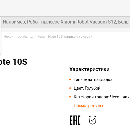
Например, Робот-пылесос Xiaomi Robot Vacuum S12, Белы
Чехол moonfish для Redmi Note 10S, силикон, голубой
ote 10S
Характеристики
Тип чехла: накладка
Цвет: Голубой
Категория товара: Чехол-на
Посмотреть все