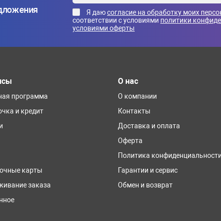
едложения
Я даю
согласие на обработку моих перс
соответствии с условиями
политики конфид
условиями оферты
исы
О нас
ная программа
О компании
очка и кредит
Контакты
и
Доставка и оплата
Оферта
Политика конфиденциальност
очные карты
Гарантии и сервис
живание заказа
Обмен и возврат
нное