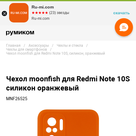
Ru-mi.com
скачать
☆☆☆☆☆
★★★★★
(23) звезды
Ru-mi.com
Главная
Аксессуары
Чехлы и стекла
Чехлы для смартфонов
Чехол moonfish для Redmi Note 10S, силикон, оранжевый
Чехол moonfish для Redmi Note 10S
силикон оранжевый
MNF26525