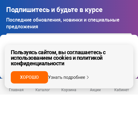
Подпишитесь и будьте в курсе
Последние обновления, новинки и специальные
предложения
Ваш регион - Москва и область
Пользуясь сайтом, вы соглашаетесь с
ПОДПИСАТЬСЯ
использованием cookies и политикой
конфиденциальности
ДА, ВЕРНО
НЕТ
Я даю
согласие на обработку моих персональных
данных
в соответствии с условиями
политики
конфиденциальности
, а также с
условиями оферты
ХОРОШО
Узнать подробнее
Главная
Каталог
Корзина
Акции
Кабинет
Каталог
Сервисы
О нас