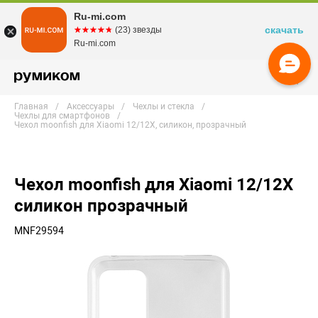
Ru-mi.com
скачать
☆☆☆☆☆
★★★★★
(23) звезды
Ru-mi.com
Главная
Аксессуары
Чехлы и стекла
Чехлы для смартфонов
Чехол moonfish для Xiaomi 12/12X, силикон, прозрачный
Чехол moonfish для Xiaomi 12/12X
силикон прозрачный
MNF29594