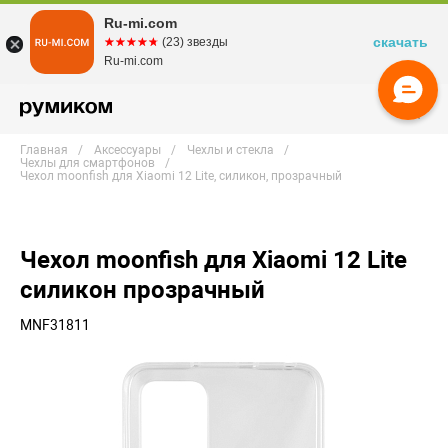
Ru-mi.com
скачать
☆☆☆☆☆
★★★★★
(23) звезды
Ru-mi.com
Главная
Аксессуары
Чехлы и стекла
Чехлы для смартфонов
Чехол moonfish для Xiaomi 12 Lite, силикон, прозрачный
Чехол moonfish для Xiaomi 12 Lite
силикон прозрачный
MNF31811