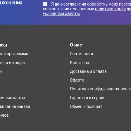
едложения
Я даю
согласие на обработку моих перс
соответствии с условиями
политики конфид
условиями оферты
исы
О нас
ная программа
О компании
очка и кредит
Контакты
и
Доставка и оплата
Оферта
Политика конфиденциальност
очные карты
Гарантии и сервис
живание заказа
Обмен и возврат
нное