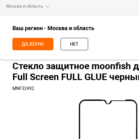
Москва и область
ВСЕ ТОВАРЫ
Ваш регион - Москва и область
Главная
Аксессуары
Чехлы и стекла
Пленки и стекла для сма
ДА, ВЕРНО
НЕТ
Стекло защитное moonfish д
Full Screen FULL GLUE черны
MNF32492