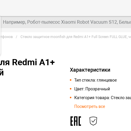
Например, Робот-пылесос Xiaomi Robot Vacuum S12, Белы
ртфонов
Стекло защитное moonfish для Redmi A1+ Full Screen FULL GLUE, 
ля Redmi A1+
Характеристики
й
Тип стекла: глянцевое
Цвет: Прозрачный
Категория товара: Стекло з
Посмотреть все