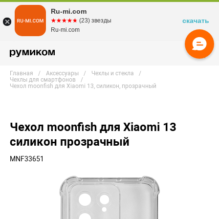
Ru-mi.com
скачать
☆☆☆☆☆
★★★★★
(23) звезды
Ru-mi.com
Главная
Аксессуары
Чехлы и стекла
Чехлы для смартфонов
Чехол moonfish для Xiaomi 13, силикон, прозрачный
Чехол moonfish для Xiaomi 13
силикон прозрачный
MNF33651