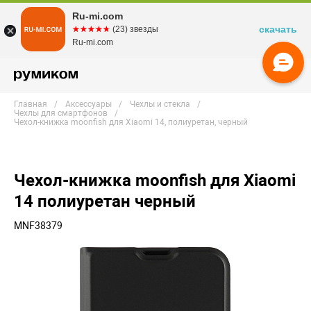
Ru-mi.com
скачать
☆☆☆☆☆
★★★★★
(23) звезды
Ru-mi.com
Главная
Аксессуары
Чехлы и стекла
Чехлы для смартфонов
Чехол-книжка moonfish для Xiaomi 14, полиуретан, черный
Чехол-книжка moonfish для Xiaomi
14 полиуретан черный
MNF38379