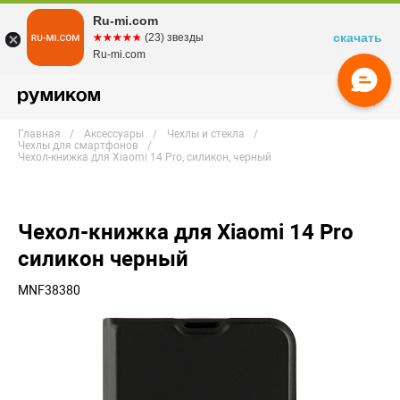
Ru-mi.com
скачать
☆☆☆☆☆
★★★★★
(23) звезды
Ru-mi.com
Главная
Аксессуары
Чехлы и стекла
Чехлы для смартфонов
Чехол-книжка для Xiaomi 14 Pro, силикон, черный
Чехол-книжка для Xiaomi 14 Pro
силикон черный
MNF38380