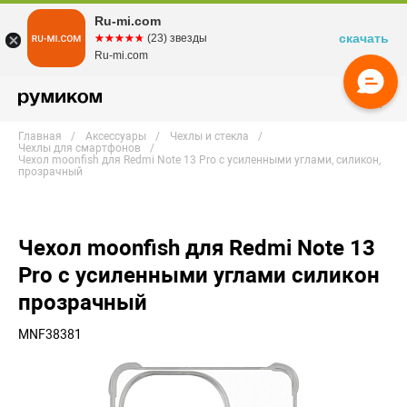
Ru-mi.com
скачать
☆☆☆☆☆
★★★★★
(23) звезды
Ru-mi.com
Главная
Аксессуары
Чехлы и стекла
Чехлы для смартфонов
Чехол moonfish для Redmi Note 13 Pro с усиленными углами, силикон,
прозрачный
Чехол moonfish для Redmi Note 13
Pro с усиленными углами силикон
прозрачный
MNF38381