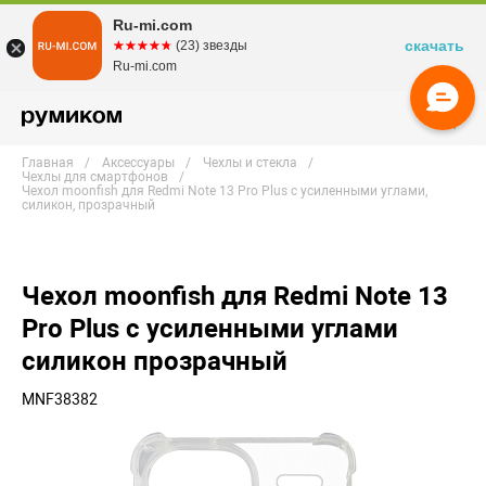
Ru-mi.com
скачать
☆☆☆☆☆
★★★★★
(23) звезды
Ru-mi.com
Главная
Аксессуары
Чехлы и стекла
Чехлы для смартфонов
Чехол moonfish для Redmi Note 13 Pro Plus с усиленными углами,
силикон, прозрачный
Чехол moonfish для Redmi Note 13
Pro Plus с усиленными углами
силикон прозрачный
MNF38382