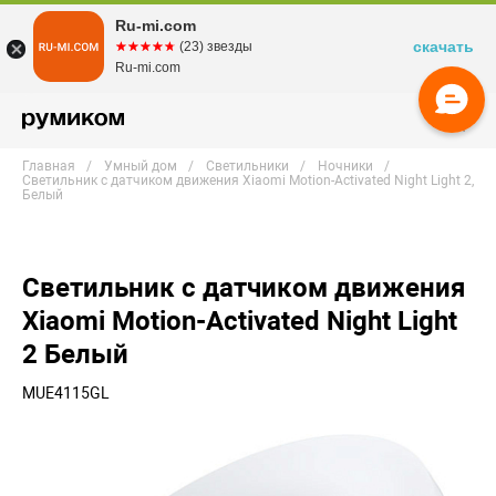
Ru-mi.com
скачать
☆☆☆☆☆
★★★★★
(23) звезды
Ru-mi.com
Главная
Умный дом
Светильники
Ночники
Светильник с датчиком движения Xiaomi Motion-Activated Night Light 2,
Белый
Светильник с датчиком движения
Xiaomi Motion-Activated Night Light
2 Белый
MUE4115GL