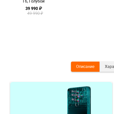
Гб, Голубой
39 990 ₽
49 990 ₽
Описание
Хара