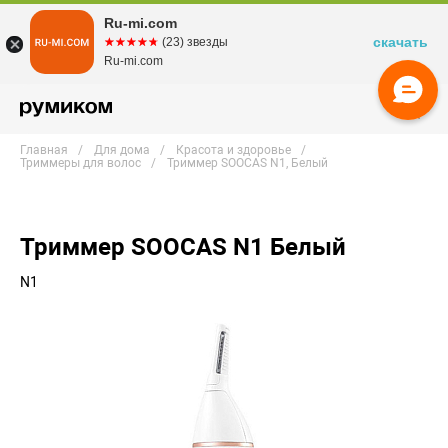
Ru-mi.com
скачать
☆☆☆☆☆
★★★★★
(23) звезды
Ru-mi.com
Главная
Для дома
Красота и здоровье
Триммеры для волос
Триммер SOOCAS N1, Белый
Триммер SOOCAS N1 Белый
N1