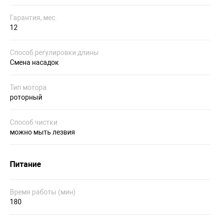
Гарантия, мес.
12
Способ регулировки длины
Смена насадок
Тип мотора
роторный
Способ чистки
можно мыть лезвия
Питание
Время работы (мин)
180