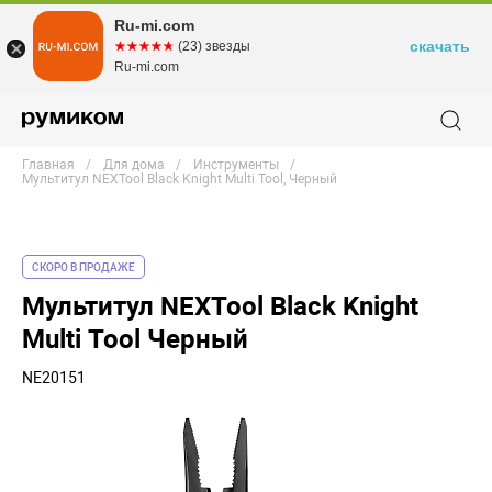
Ru-mi.com
скачать
☆☆☆☆☆
★★★★★
(23) звезды
Ru-mi.com
Главная
Для дома
Инструменты
Мультитул NEXTool Black Knight Multi Tool, Черный
СКОРО В ПРОДАЖЕ
Мультитул NEXTool Black Knight
Multi Tool Черный
NE20151