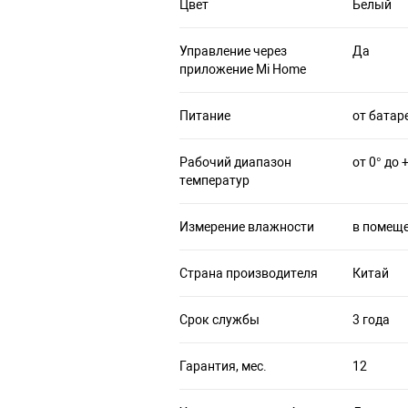
Цвет
Белый
Управление через
Да
приложение Mi Home
Питание
от батар
Рабочий диапазон
от 0° до 
температур
Измерение влажности
в помеще
Страна производителя
Китай
Срок службы
3 года
Гарантия, мес.
12