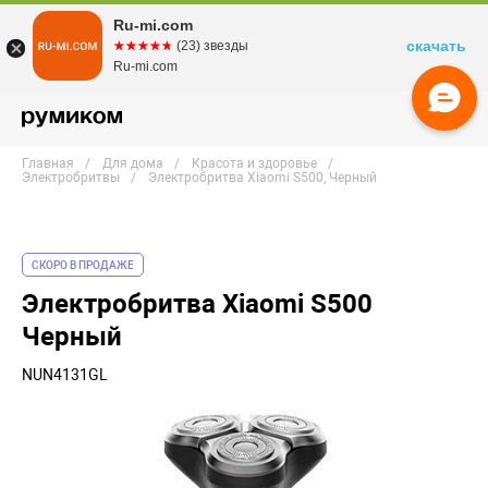
Ru-mi.com
скачать
☆☆☆☆☆
★★★★★
(23) звезды
Ru-mi.com
Главная
Для дома
Красота и здоровье
Электробритвы
Электробритва Xiaomi S500, Черный
СКОРО В ПРОДАЖЕ
Электробритва Xiaomi S500
Черный
NUN4131GL