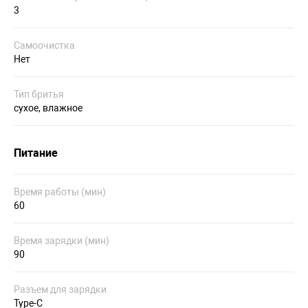
3
Самоочистка
Нет
Тип бритья
сухое, влажное
Питание
Время работы (мин)
60
Время зарядки (мин)
90
Разъем для зарядки
Type-C