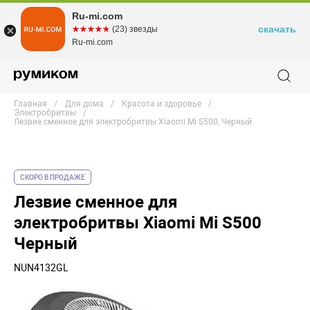
Ru-mi.com
скачать
☆☆☆☆☆
★★★★★
(23) звезды
Ru-mi.com
Главная
Для дома
Красота и здоровье
Электробритвы
Лезвие сменное для электробритвы Xiaomi Mi S500, Черный
СКОРО В ПРОДАЖЕ
Лезвие сменное для
электробритвы Xiaomi Mi S500
Черный
NUN4132GL