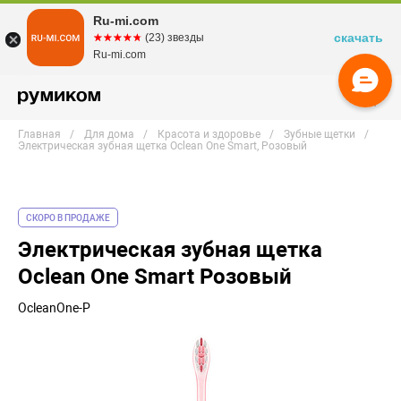
Ru-mi.com
скачать
☆☆☆☆☆
★★★★★
(23) звезды
Ru-mi.com
Главная
Для дома
Красота и здоровье
Зубные щетки
Электрическая зубная щетка Oclean One Smart, Розовый
СКОРО В ПРОДАЖЕ
Электрическая зубная щетка
Oclean One Smart Розовый
OcleanOne-P