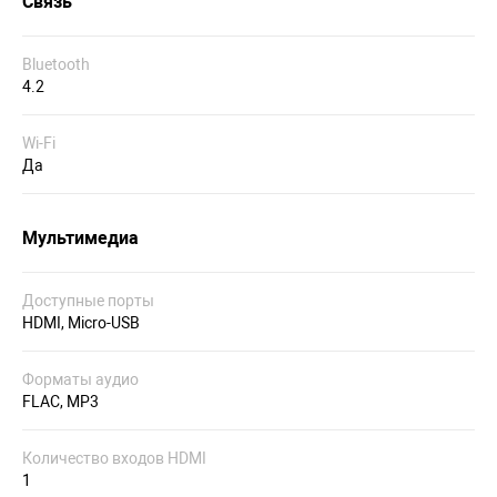
Связь
Bluetooth
4.2
Wi-Fi
Да
Мультимедиа
Доступные порты
HDMI, Micro-USB
Форматы аудио
FLAC, MP3
Количество входов HDMI
1