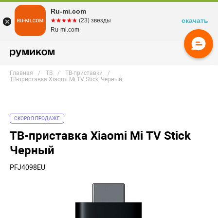
Ru-mi.com
скачать
☆☆☆☆☆
★★★★★
(23) звезды
Ru-mi.com
Главная
ТВ
ТВ-приставки
ТВ-приставка Xiaomi Mi TV Stick, Черный
СКОРО В ПРОДАЖЕ
ТВ-приставка Xiaomi Mi TV Stick
Черный
PFJ4098EU