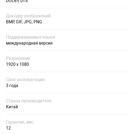
DOLBY, DTS
Декодер изображений
BMP, GIF, JPG, PNG
Поддерживаемые языки
международная версия
Разрешение
1920 х 1080
Срок эксплуатации
3 года
Страна производителя
Китай
Гарантия, мес.
12