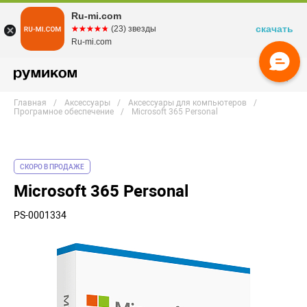
Ru-mi.com
скачать
☆☆☆☆☆
★★★★★
(23) звезды
Ru-mi.com
Главная
Аксессуары
Аксессуары для компьютеров
Програмное обеспечение
Microsoft 365 Personal
СКОРО В ПРОДАЖЕ
Microsoft 365 Personal
PS-0001334