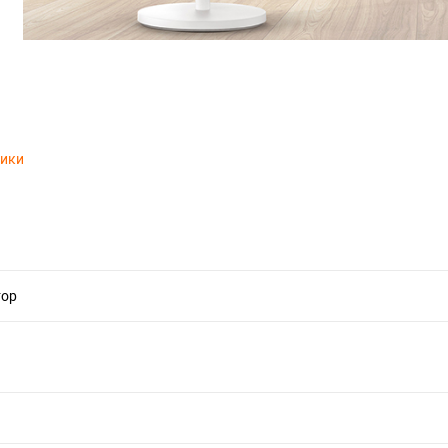
тики
тор