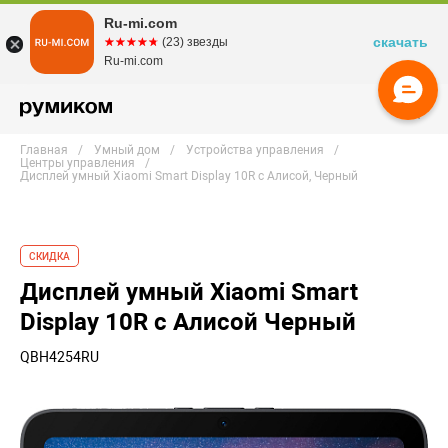
Ru-mi.com
скачать
☆☆☆☆☆
★★★★★
(23) звезды
Ru-mi.com
Главная
Умный дом
Устройства управления
Центры управления
Дисплей умный Xiaomi Smart Display 10R с Алисой, Черный
СКИДКА
Дисплей умный Xiaomi Smart
Display 10R с Алисой Черный
QBH4254RU