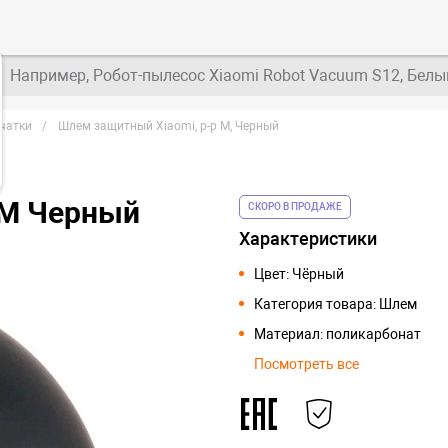
Например, Робот-пылесос Xiaomi Robot Vacuum S12, Белы
чатки
Шлем защитный Xiaomi, р-р М, Черный
 М Черный
СКОРО В ПРОДАЖЕ
Характеристики
Цвет: Чёрный
Категория товара: Шлем
Материал: поликарбонат
Посмотреть все