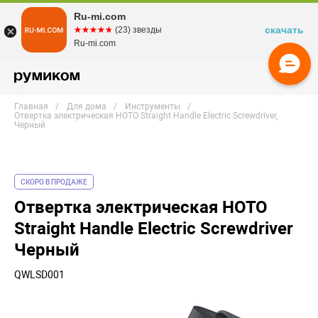
Ru-mi.com
скачать
☆☆☆☆☆
★★★★★
(23) звезды
Ru-mi.com
Главная
Для дома
Инструменты
Отвертка электрическая HOTO Straight Handle Electric Screwdriver,
Черный
СКОРО В ПРОДАЖЕ
Отвертка электрическая HOTO
Straight Handle Electric Screwdriver
Черный
QWLSD001