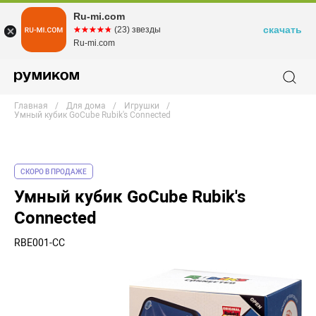
Ru-mi.com
скачать
☆☆☆☆☆
★★★★★
(23) звезды
Ru-mi.com
Главная
Для дома
Игрушки
Умный кубик GoCube Rubik's Connected
СКОРО В ПРОДАЖЕ
Умный кубик GoCube Rubik's
Connected
RBE001-CC