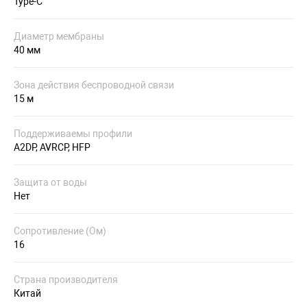
Type-C
Диаметр мембраны
40 мм
Зона действия беспроводной связи
15 м
Поддерживаемы профили
A2DP, AVRCP, HFP
Защита от воды
Нет
Сопротивление (Ом)
16
Страна производителя
Китай