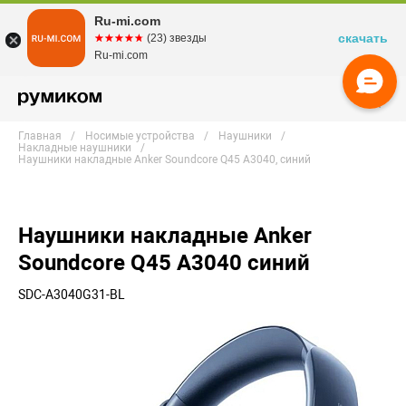
Ru-mi.com
скачать
☆☆☆☆☆
★★★★★
(23) звезды
Ru-mi.com
Главная
Носимые устройства
Наушники
Накладные наушники
Наушники накладные Anker Soundcore Q45 A3040, синий
Наушники накладные Anker
Soundcore Q45 A3040 синий
SDC-A3040G31-BL