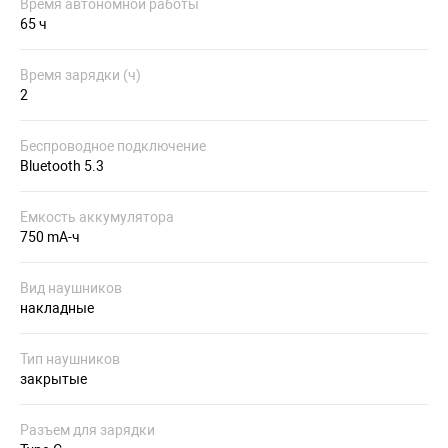
Время автономной работы
65 ч
Время зарядки (ч)
2
Беспроводное подключение
Bluetooth 5.3
Емкость аккумулятора
750 mA-ч
Вид наушников
накладные
Тип наушников
закрытые
Разъем для зарядки