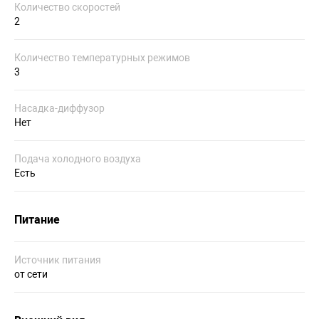
Количество скоростей
2
Количество температурных режимов
3
Насадка-диффузор
Нет
Подача холодного воздуха
Есть
Питание
Источник питания
от сети