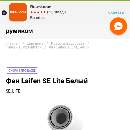
Ru-mi.com
скачать
☆☆☆☆☆
★★★★★
(23) звезды
Ru-mi.com
Главная
Для дома
Красота и здоровье
Фены и выпрямители
Фен Laifen SE Lite, Белый
СКОРО В ПРОДАЖЕ
Фен Laifen SE Lite Белый
SE_LITE