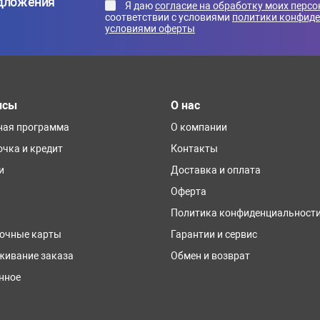
едложения
Я даю
согласие на обработку моих перс
соответствии с условиями
политики конфид
условиями оферты
исы
О нас
ная программа
О компании
очка и кредит
Контакты
и
Доставка и оплата
Оферта
Политика конфиденциальност
очные карты
Гарантии и сервис
живание заказа
Обмен и возврат
нное