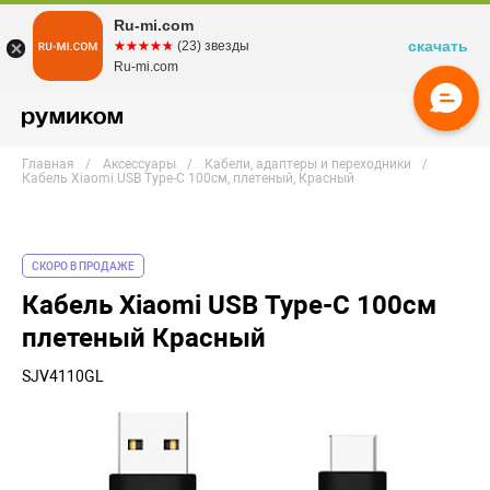
Ru-mi.com
скачать
☆☆☆☆☆
★★★★★
(23) звезды
Ru-mi.com
Главная
Аксессуары
Кабели, адаптеры и переходники
Кабель Xiaomi USB Type-C 100см, плетеный, Красный
СКОРО В ПРОДАЖЕ
Кабель Xiaomi USB Type-C 100см
плетеный Красный
SJV4110GL