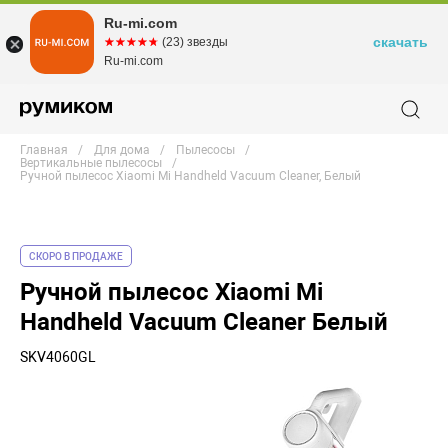
Ru-mi.com
скачать
☆☆☆☆☆
★★★★★
(23) звезды
Ru-mi.com
Главная
Для дома
Пылесосы
Вертикальные пылесосы
Ручной пылесос Xiaomi Mi Handheld Vacuum Cleaner, Белый
СКОРО В ПРОДАЖЕ
Ручной пылесос Xiaomi Mi
Handheld Vacuum Cleaner Белый
SKV4060GL