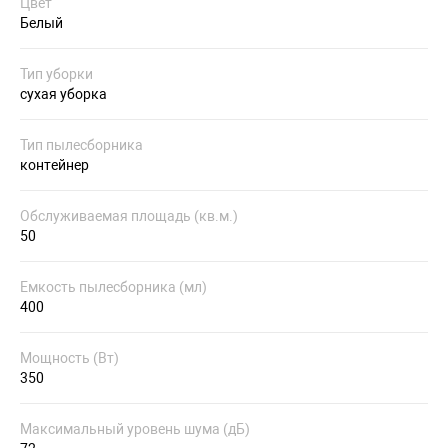
Цвет
Белый
Тип уборки
сухая уборка
Тип пылесборника
контейнер
Обслуживаемая площадь (кв.м.)
50
Емкость пылесборника (мл)
400
Мощность (Вт)
350
Максимальный уровень шума (дБ)