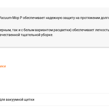
Vacuum-Mop P обеспечивает надежную защиту на протяжении долгог
черным, так и с белым вариантом расцветки) обеспечивает легкост
 качественной тщательной уборке.
тики
для вакуумной щетки