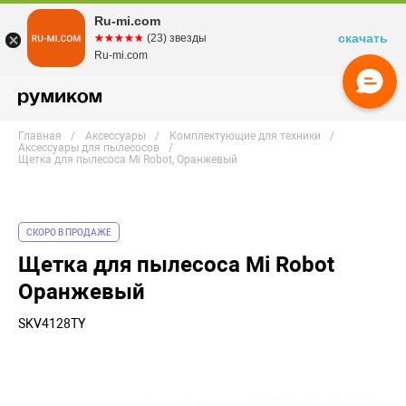
Ru-mi.com
скачать
☆☆☆☆☆
★★★★★
(23) звезды
Ru-mi.com
Главная
Аксессуары
Комплектующие для техники
Аксессуары для пылесосов
Щетка для пылесоса Mi Robot, Оранжевый
СКОРО В ПРОДАЖЕ
Щетка для пылесоса Mi Robot
Оранжевый
SKV4128TY