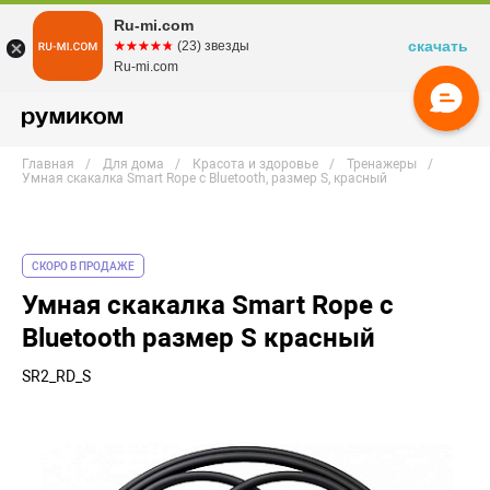
Ru-mi.com
скачать
☆☆☆☆☆
★★★★★
(23) звезды
Ru-mi.com
Главная
Для дома
Красота и здоровье
Тренажеры
Умная скакалка Smart Rope с Bluetooth, размер S, красный
СКОРО В ПРОДАЖЕ
Умная скакалка Smart Rope с
Bluetooth размер S красный
SR2_RD_S