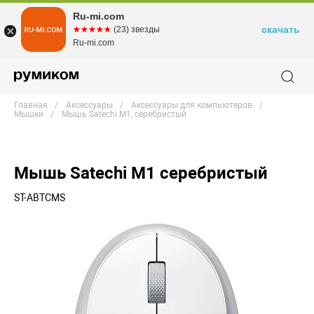
Ru-mi.com
скачать
☆☆☆☆☆
★★★★★
(23) звезды
Ru-mi.com
Главная
Аксессуары
Аксессуары для компьютеров
Мышки
Мышь Satechi M1, серебристый
Мышь Satechi M1 серебристый
ST-ABTCMS