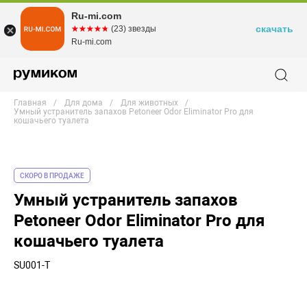
Ru-mi.com
скачать
☆☆☆☆☆
★★★★★
(23) звезды
Ru-mi.com
Главная
Для дома
Для животных
Умный устранитель запахов Petoneer Odor Eliminator Pro для
кошачьего туалета
СКОРО В ПРОДАЖЕ
Умный устранитель запахов
Petoneer Odor Eliminator Pro для
кошачьего туалета
SU001-T