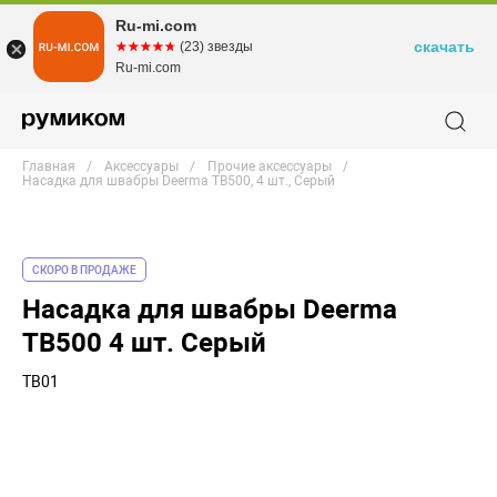
Ru-mi.com
скачать
☆☆☆☆☆
★★★★★
(23) звезды
Ru-mi.com
Главная
Аксессуары
Прочие аксессуары
Насадка для швабры Deerma TB500, 4 шт., Серый
СКОРО В ПРОДАЖЕ
Насадка для швабры Deerma
TB500 4 шт. Серый
TB01