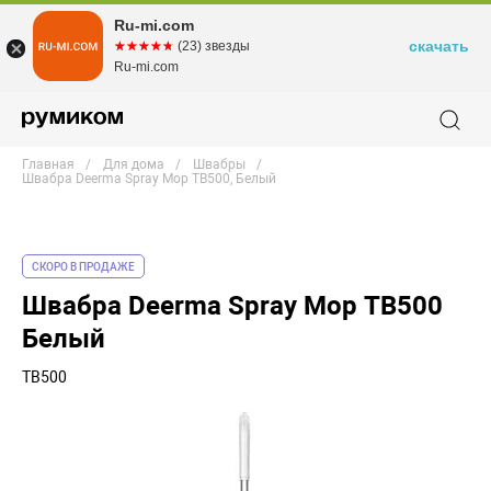
Ru-mi.com
скачать
☆☆☆☆☆
★★★★★
(23) звезды
Ru-mi.com
Главная
Для дома
Швабры
Швабра Deerma Spray Mop TB500, Белый
СКОРО В ПРОДАЖЕ
Швабра Deerma Spray Mop TB500
Белый
TB500