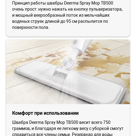
Принцип работы швабры Deerma Spray Mop TB500
очень прост: нужно нажать на кнопку пульверизатора,
и мощный веерообразный поток из мельчайших
водяных струек длиной до 95 см распылится по
поверхности пола.
Комфорт при использовании
Швабра Deerma Spray Mop TB500 весит всего 750
граммов, и благодаря ее легкому весу с уборкой смогут
справиться все члены семьи. Резервуар для воды