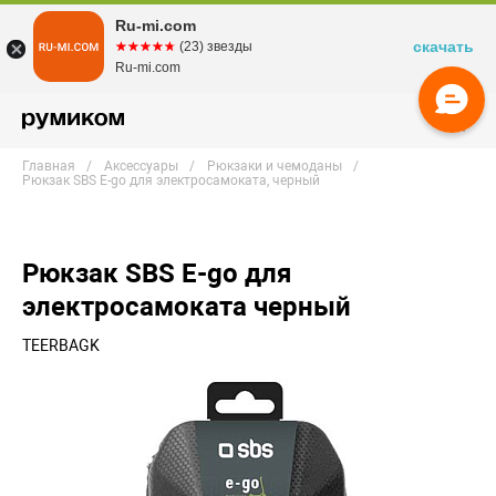
Ru-mi.com
скачать
☆☆☆☆☆
★★★★★
(23) звезды
Ru-mi.com
Главная
Аксессуары
Рюкзаки и чемоданы
Рюкзак SBS E-go для электросамоката, черный
Рюкзак SBS E-go для
электросамоката черный
TEERBAGK