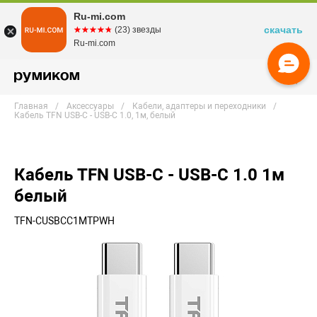
Ru-mi.com
скачать
☆☆☆☆☆
★★★★★
(23) звезды
Ru-mi.com
Главная
Аксессуары
Кабели, адаптеры и переходники
Кабель TFN USB-C - USB-C 1.0, 1м, белый
Кабель TFN USB-C - USB-C 1.0 1м
белый
TFN-CUSBCC1MTPWH