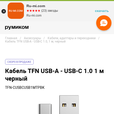
Ru-mi.com
скачать
☆☆☆☆☆
★★★★★
(23) звезды
Ru-mi.com
Главная
Аксессуары
Кабели, адаптеры и переходники
Кабель TFN USB-A - USB-C 1.0, 1 м, черный
СКОРО В ПРОДАЖЕ
Кабель TFN USB-A - USB-C 1.0 1 м
черный
TFN-CUSBCUSB1MTPBK