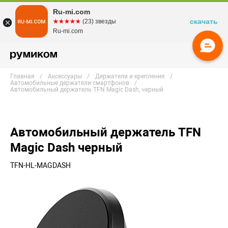
Ru-mi.com
скачать
☆☆☆☆☆
★★★★★
(23) звезды
Ru-mi.com
Главная
Аксессуары
Держатели и крепления
Автомобильные держатели смартфонов
Автомобильный держатель TFN Magic Dash, черный
Автомобильный держатель TFN
Magic Dash черный
TFN-HL-MAGDASH