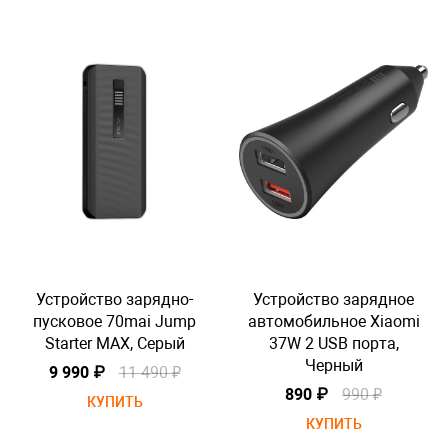
е
Устройство зарядно-
Устройство зарядное
mi
пусковое 70mai Jump
автомобильное Xiaomi
Starter MAX, Серый
37W 2 USB порта,
Черный
9 990 ₽
11 490 ₽
890 ₽
990 ₽
КУПИТЬ
КУПИТЬ