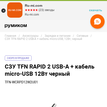
Ru-mi.com
скачать
☆☆☆☆☆
★★★★★
(23) звезды
Ru-mi.com
Главная
Аксессуары
Зарядки и питание
Сетевые
СЗУ TFN RAPID 2 USB-A + кабель micro-USB, 12Вт, черный
СКОРО В ПРОДАЖЕ
СЗУ TFN RAPID 2 USB-A + кабель
micro-USB 12Вт черный
TFN-WCRPD12W2U01