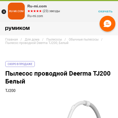
Ru-mi.com
скачать
☆☆☆☆☆
★★★★★
(23) звезды
Ru-mi.com
Главная
Для дома
Пылесосы
Обычные пылесосы
Пылесос проводной Deerma TJ200, Белый
СКОРО В ПРОДАЖЕ
Пылесос проводной Deerma TJ200
Белый
TJ200