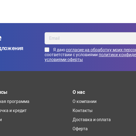
е
едложения
Я даю
согласие на обработку моих перс
соответствии с условиями
политики конфид
условиями оферты
исы
О нас
ная программа
О компании
очка и кредит
Контакты
и
Доставка и оплата
Оферта