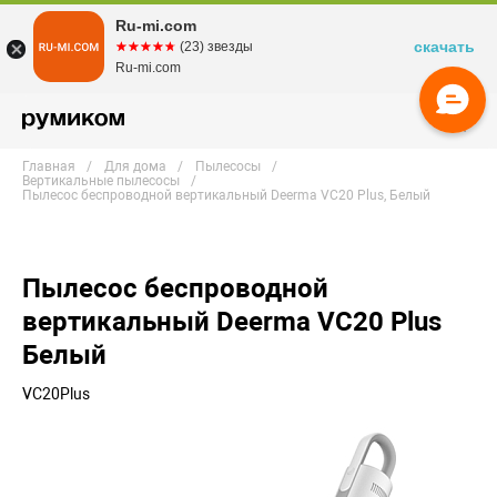
Ru-mi.com
скачать
☆☆☆☆☆
★★★★★
(23) звезды
Ru-mi.com
Главная
Для дома
Пылесосы
Вертикальные пылесосы
Пылесос беспроводной вертикальный Deerma VC20 Plus, Белый
Пылесос беспроводной
вертикальный Deerma VC20 Plus
Белый
VC20Plus