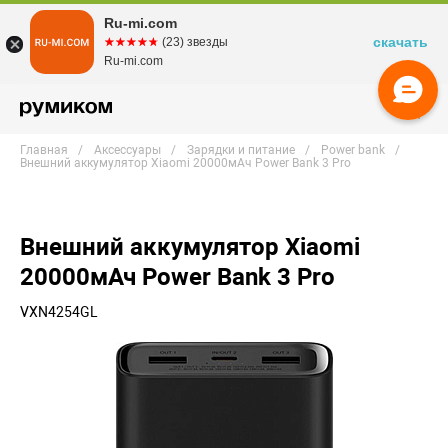
Ru-mi.com
скачать
☆☆☆☆☆
★★★★★
(23) звезды
Ru-mi.com
Главная
Аксессуары
Зарядки и питание
Power bank
Внешний аккумулятор Xiaomi 20000мАч Power Bank 3 Pro
Внешний аккумулятор Xiaomi
20000мАч Power Bank 3 Pro
VXN4254GL