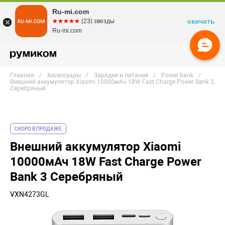
Ru-mi.com
скачать
☆☆☆☆☆
★★★★★
(23) звезды
Ru-mi.com
Главная
Аксессуары
Зарядки и питание
Power bank
Внешний аккумулятор Xiaomi 10000мАч 18W Fast Charge Power Bank 3,
Серебряный
СКОРО В ПРОДАЖЕ
Внешний аккумулятор Xiaomi
10000мАч 18W Fast Charge Power
Bank 3 Серебряный
VXN4273GL