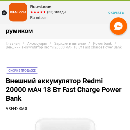
Ru-mi.com
скачать
☆☆☆☆☆
★★★★★
(23) звезды
Ru-mi.com
Главная
Аксессуары
Зарядки и питание
Power bank
Внешний аккумулятор Redmi 20000 мАч 18 Вт Fast Charge Power Bank
СКОРО В ПРОДАЖЕ
Внешний аккумулятор Redmi
20000 мАч 18 Вт Fast Charge Power
Bank
VXN4285GL