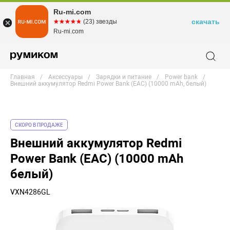
Ru-mi.com
скачать
☆☆☆☆☆
★★★★★
(23) звезды
Ru-mi.com
Главная
Аксессуары
Зарядки и питание
Power bank
Внешний аккумулятор Redmi Power Bank (EAC) (10000 mAh, белый)
СКОРО В ПРОДАЖЕ
Внешний аккумулятор Redmi
Power Bank (EAC) (10000 mAh
белый)
VXN4286GL